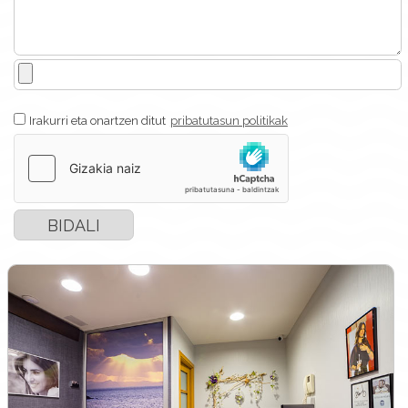
Irakurri eta onartzen ditut
pribatutasun politikak