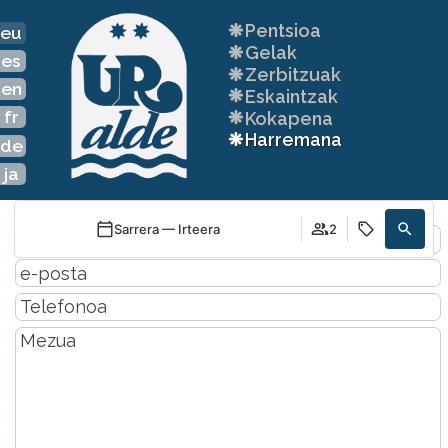
❋
Pentsioa
eu
❋
Gelak
es
❋
Zerbitzuak
en
❋
Eskaintzak
fr
❋
Kokapena
❋
Harremana
de
ja
Sarrera — Irteera
2