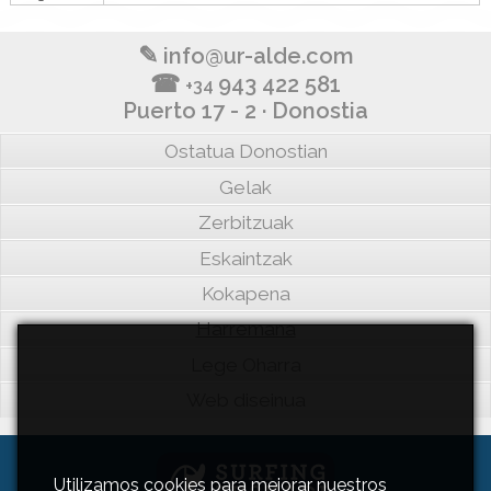
✎
info@ur-alde.com
☎
943 422 581
+34
Puerto 17 - 2 · Donostia
Ostatua Donostian
Gelak
Zerbitzuak
Eskaintzak
Kokapena
Harremana
Lege Oharra
Web diseinua
Utilizamos cookies para mejorar nuestros