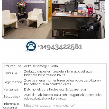
943422581
+34
Arduraduna
Aritz Dendategi Alkorta
Zerbitzu ona eskaintzea eta informazio zehatza
Helburua
bidaltzea beharrezkoa balitz
Zure baimena momenturen batean gure zerbitzuren
Legitimazioa
bat behar duzula onartzen duzu
Hartzailea
Datu horiek gure Kudeaketa Software-retan
Zure datuak ikustea, datu zehaztugabeak zuzentzeko
Eskubideak
edo ezabatzeko aukera duzu
Informazio
https://ur-alde.com/lege-oharra/
osagarria